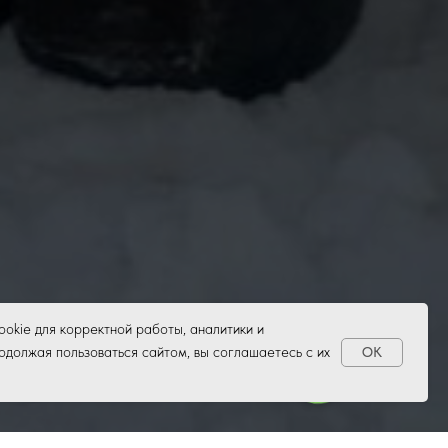
ookie для корректной работы, аналитики и
одолжая пользоваться сайтом, вы соглашаетесь с их
OK