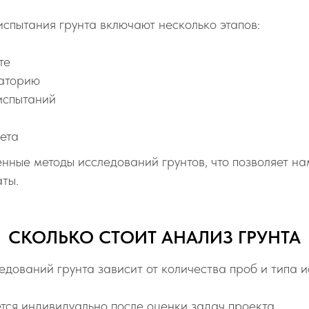
спытания грунта включают несколько этапов:
те
раторию
испытаний
чета
нные методы исследований грунтов, что позволяет на
аты.
СКОЛЬКО СТОИТ АНАЛИЗ ГРУНТА
дований грунта зависит от количества проб и типа и
тся индивидуально после оценки задач проекта.