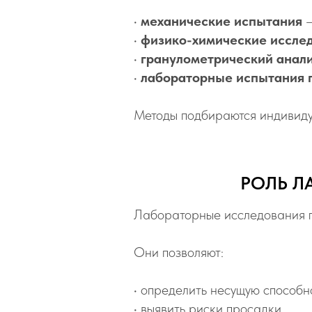
•
механические испытания
—
•
физико-химические иссле
•
гранулометрический анал
•
лабораторные испытания 
Методы подбираются индивидуа
РОЛЬ Л
Лабораторные исследования г
Они позволяют:
• определить несущую способн
• выявить риски просадки